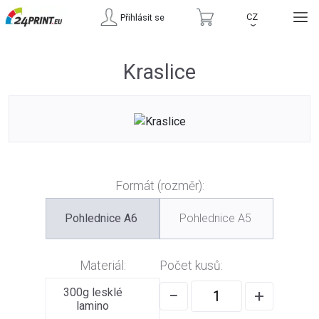
CZ
Přihlásit se
›
Kraslice
Formát (rozměr):
Pohlednice A6
Pohlednice A5
Materiál:
Počet kusů:
300g lesklé
−
+
lamino