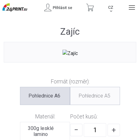
CZ
Přihlásit se
›
Zajíc
Formát (rozměr):
Pohlednice A6
Pohlednice A5
Materiál:
Počet kusů:
300g lesklé
−
+
lamino