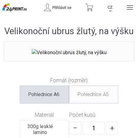
CZ
Přihlásit se
›
Velikonoční ubrus žlutý, na výšku
Formát (rozměr):
Pohlednice A6
Pohlednice A5
Materiál:
Počet kusů:
300g lesklé
−
+
lamino