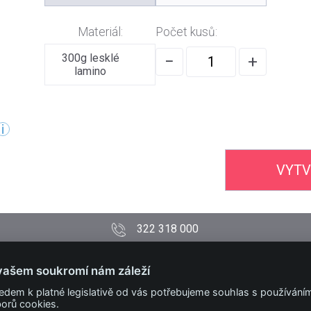
Materiál:
Počet kusů:
300g lesklé
−
+
lamino
VYTV
322 318 000
PODMÍNKY
vašem soukromí nám záleží
Obchodní podmínky
edem k platné legislativě od vás potřebujeme souhlas s používání
Technické podmínky
orů cookies.