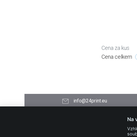
Cena za kus
Cena celkem
info@24print.eu
24PRINT.eu
Na 
Kontakt
Vzhl
O společnosti
soub