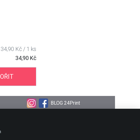
34,90 Kč / 1 ks
34,90 Kč
OŘIT
BLOG 24Print
OBJEDNÁVKA
Doprava
m
Platební metody