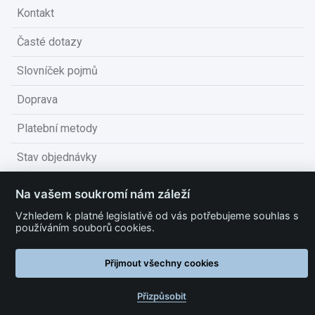
Kontakt
Časté dotazy
Slovníček pojmů
Doprava
Platební metody
Stav objednávky
Obchodní podmínky
Na vašem soukromí nám záleží
Technické podmínky
Vzhledem k platné legislativě od vás potřebujeme souhlas s
používáním souborů cookies.
Ochrana osobních údajů
Přijmout všechny cookies
Nastavit cookies
Přizpůsobit