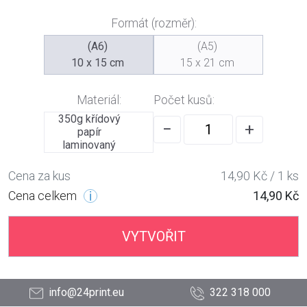
Formát (rozměr):
(A6)
(A5)
10 x 15 cm
15 x 21 cm
Materiál:
Počet kusů:
350g křídový
−
+
papír
laminovaný
Cena za kus
14,90 Kč / 1 ks
Cena celkem
14,90 Kč
VYTVOŘIT
info@24print.eu
322 318 000