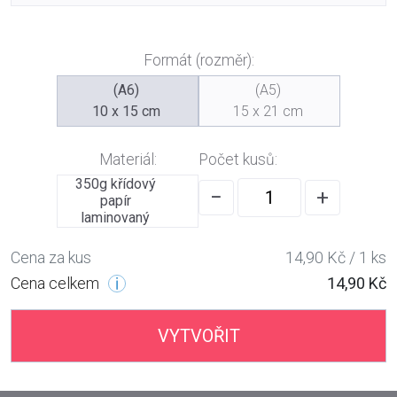
Formát (rozměr):
(A6)
(A5)
10 x 15 cm
15 x 21 cm
Materiál:
Počet kusů:
350g křídový
−
+
papír
laminovaný
Cena za kus
14,90 Kč / 1 ks
Cena celkem
14,90 Kč
VYTVOŘIT