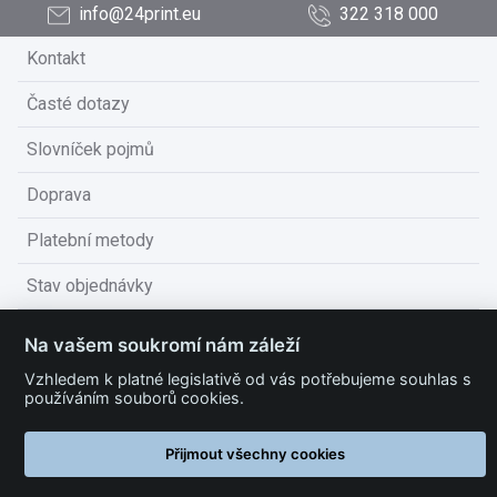
info@24print.eu
322 318 000
Kontakt
Časté dotazy
Slovníček pojmů
Doprava
Platební metody
Stav objednávky
Obchodní podmínky
Na vašem soukromí nám záleží
Technické podmínky
Vzhledem k platné legislativě od vás potřebujeme souhlas s
používáním souborů cookies.
Ochrana osobních údajů
Přijmout všechny cookies
Nastavit cookies