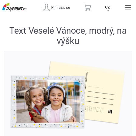
CZ
Přihlásit se
›
Text Veselé Vánoce, modrý, na
výšku