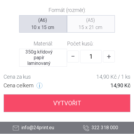
Formát (rozměr):
(A6)
(A5)
10 x 15 cm
15 x 21 cm
Materiál:
Počet kusů:
350g křídový
−
+
papír
laminovaný
Cena za kus
14,90 Kč / 1 ks
Cena celkem
14,90 Kč
VYTVOŘIT
info@24print.eu
322 318 000