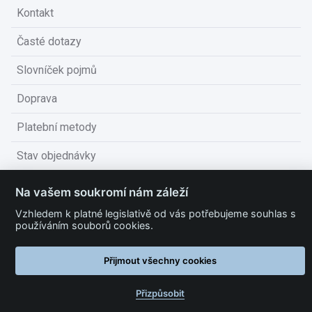
Kontakt
Časté dotazy
Slovníček pojmů
Doprava
Platební metody
Stav objednávky
Obchodní podmínky
Na vašem soukromí nám záleží
Technické podmínky
Vzhledem k platné legislativě od vás potřebujeme souhlas s
používáním souborů cookies.
Ochrana osobních údajů
Přijmout všechny cookies
Nastavit cookies
Přizpůsobit