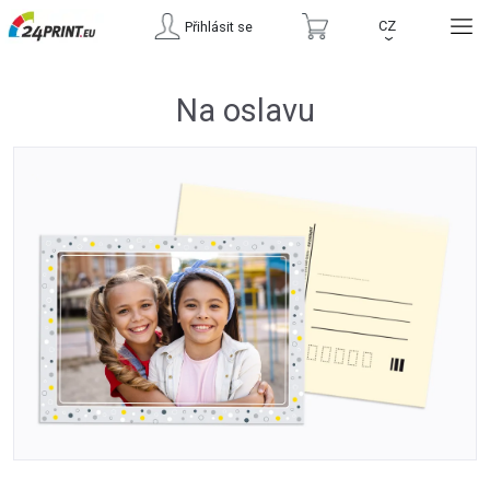
CZ
Přihlásit se
›
Na oslavu