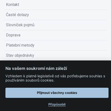
Kontakt
Časté dotazy
Slovníček pojmů
Doprava
Platební metody
Stav objednávky
Obchodní podmínky
Na vašem soukromí nám záleží
Technické podmínky
Vzhledem k platné legislativě od vás potřebujeme souhlas s
používáním souborů cookies.
Ochrana osobních údajů
Přijmout všechny cookies
Nastavit cookies
Přizpůsobit