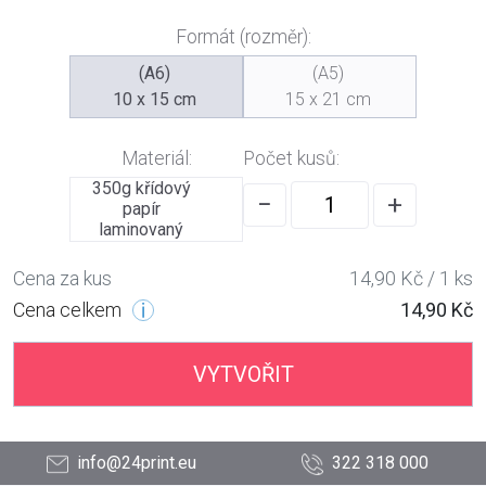
Formát (rozměr):
(A6)
(A5)
10 x 15 cm
15 x 21 cm
Materiál:
Počet kusů:
350g křídový
−
+
papír
laminovaný
Cena za kus
14,90 Kč / 1 ks
Cena celkem
14,90 Kč
VYTVOŘIT
info@24print.eu
322 318 000