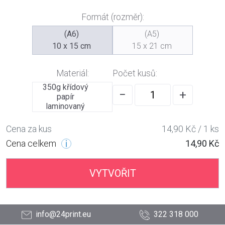
Formát (rozměr):
(A6)
(A5)
10 x 15 cm
15 x 21 cm
Materiál:
Počet kusů:
350g křídový
−
+
papír
laminovaný
Cena za kus
14,90 Kč / 1 ks
Cena celkem
14,90 Kč
VYTVOŘIT
info@24print.eu
322 318 000