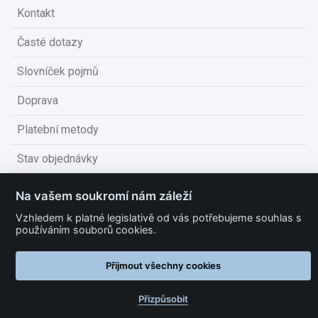
Kontakt
Časté dotazy
Slovníček pojmů
Doprava
Platební metody
Stav objednávky
Obchodní podmínky
Na vašem soukromí nám záleží
Technické podmínky
Vzhledem k platné legislativě od vás potřebujeme souhlas s
používáním souborů cookies.
Ochrana osobních údajů
Přijmout všechny cookies
Nastavit cookies
Přizpůsobit