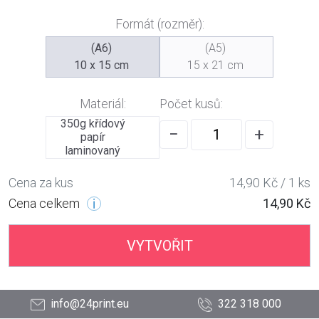
Formát (rozměr):
(A6)
(A5)
10 x 15 cm
15 x 21 cm
Materiál:
Počet kusů:
350g křídový
−
+
papír
laminovaný
Cena za kus
14,90 Kč / 1 ks
Cena celkem
14,90 Kč
VYTVOŘIT
info@24print.eu
322 318 000