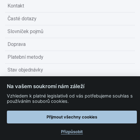
Kontakt
Časté dotazy
Slovníček pojmů
Doprava
Platební metody
Stav objednávky
Obchodní podmínky
Na vašem soukromí nám záleží
Technické podmínky
Vzhledem k platné legislativě od vás potřebujeme souhlas s
používáním souborů cookies.
Ochrana osobních údajů
Přijmout všechny cookies
Nastavit cookies
Přizpůsobit