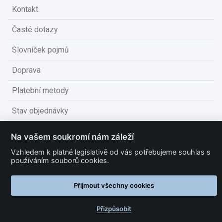
Kontakt
Časté dotazy
Slovníček pojmů
Doprava
Platební metody
Stav objednávky
Obchodní podmínky
Na vašem soukromí nám záleží
Technické podmínky
Vzhledem k platné legislativě od vás potřebujeme souhlas s
používáním souborů cookies.
Ochrana osobních údajů
Přijmout všechny cookies
Nastavit cookies
Přizpůsobit