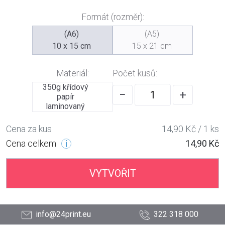
Formát (rozměr):
(A6)
(A5)
10 x 15 cm
15 x 21 cm
Materiál:
Počet kusů:
350g křídový
−
+
papír
laminovaný
Cena za kus
14,90 Kč / 1 ks
Cena celkem
14,90 Kč
VYTVOŘIT
info@24print.eu
322 318 000