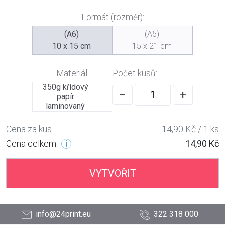
Formát (rozměr):
(A6)
(A5)
10 x 15 cm
15 x 21 cm
Materiál:
Počet kusů:
350g křídový
−
+
papír
laminovaný
Cena za kus
14,90 Kč / 1 ks
Cena celkem
14,90 Kč
VYTVOŘIT
info@24print.eu
322 318 000