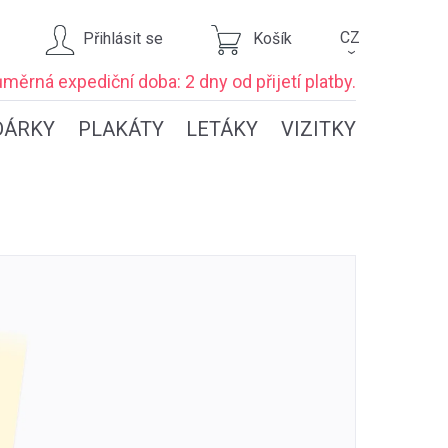
CZ
Přihlásit se
Košík
›
ůměrná expediční
doba: 2 dny
od přijetí platby.
DÁRKY
PLAKÁTY
LETÁKY
VIZITKY