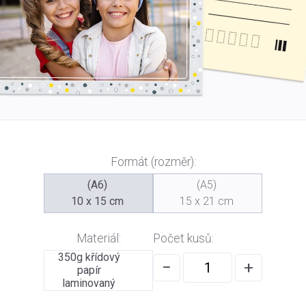
Formát (rozměr):
(A6)
(A5)
10 x 15 cm
15 x 21 cm
Materiál:
Počet kusů:
350g křídový
−
+
papír
laminovaný