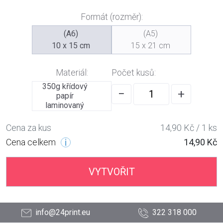
Formát (rozměr):
(A6)
(A5)
10 x 15 cm
15 x 21 cm
Materiál:
Počet kusů:
350g křídový
−
+
papír
laminovaný
Cena za kus
14,90 Kč / 1 ks
Cena celkem
14,90 Kč
VYTVOŘIT
info@24print.eu
322 318 000