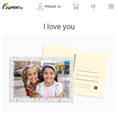
CZ
Přihlásit se
›
I love you