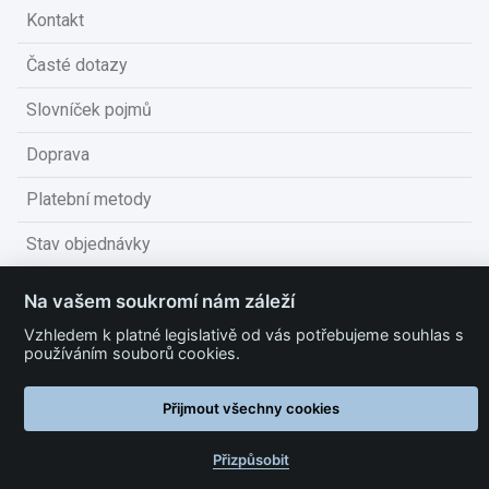
Kontakt
Časté dotazy
Slovníček pojmů
Doprava
Platební metody
Stav objednávky
Obchodní podmínky
Na vašem soukromí nám záleží
Technické podmínky
Vzhledem k platné legislativě od vás potřebujeme souhlas s
používáním souborů cookies.
Ochrana osobních údajů
Přijmout všechny cookies
Nastavit cookies
Přizpůsobit