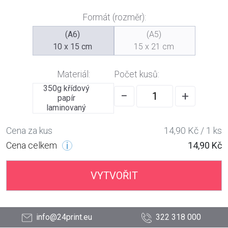
Formát (rozměr):
(A6)
(A5)
10 x 15 cm
15 x 21 cm
Materiál:
Počet kusů:
350g křídový
−
+
papír
laminovaný
Cena za kus
14,90 Kč / 1 ks
Cena celkem
14,90 Kč
VYTVOŘIT
info@24print.eu
322 318 000