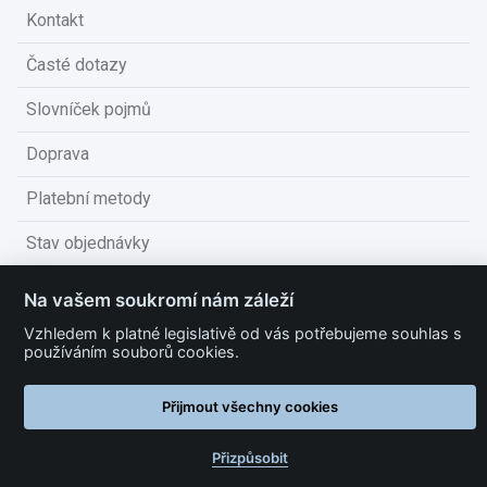
Kontakt
Časté dotazy
Slovníček pojmů
Doprava
Platební metody
Stav objednávky
Obchodní podmínky
Na vašem soukromí nám záleží
Technické podmínky
Vzhledem k platné legislativě od vás potřebujeme souhlas s
používáním souborů cookies.
Ochrana osobních údajů
Přijmout všechny cookies
Nastavit cookies
Přizpůsobit