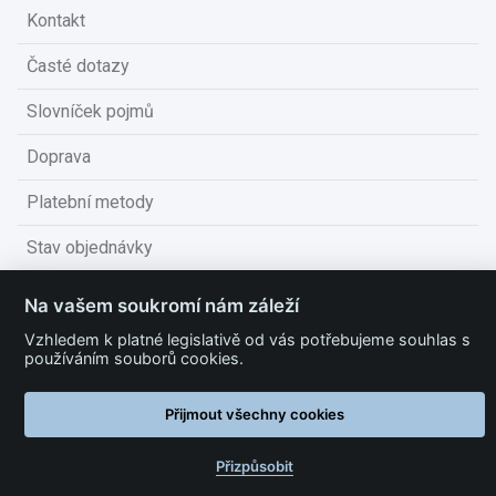
Kontakt
Časté dotazy
Slovníček pojmů
Doprava
Platební metody
Stav objednávky
Obchodní podmínky
Na vašem soukromí nám záleží
Technické podmínky
Vzhledem k platné legislativě od vás potřebujeme souhlas s
používáním souborů cookies.
Ochrana osobních údajů
Přijmout všechny cookies
Nastavit cookies
Přizpůsobit