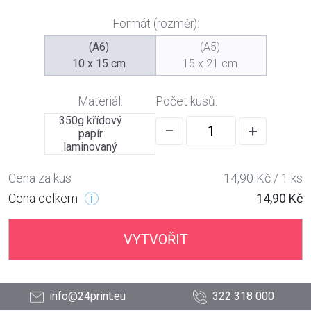
Formát (rozměr):
(A6)
(A5)
10 x 15 cm
15 x 21 cm
Materiál:
Počet kusů:
350g křídový
−
+
papír
laminovaný
Cena za kus
14,90 Kč / 1 ks
Cena celkem
14,90 Kč
VYTVOŘIT
info@24print.eu
322 318 000