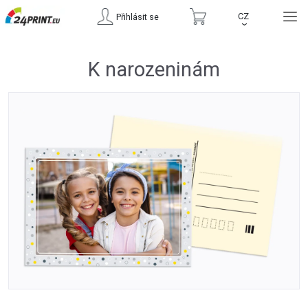
CZ
Přihlásit se
›
K narozeninám