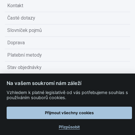
Kontakt
Časté dotazy
Slovníček pojmů
Doprava
Platební metody
Stav objednávky
Obchodní podmínky
Na vašem soukromí nám záleží
Technické podmínky
Vzhledem k platné legislativě od vás potřebujeme souhlas s
používáním souborů cookies.
Ochrana osobních údajů
Přijmout všechny cookies
Nastavit cookies
Přizpůsobit