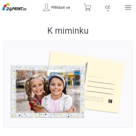
CZ
Přihlásit se
›
K miminku