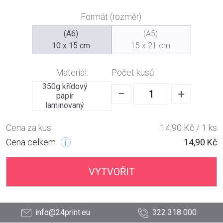
Formát (rozměr):
(A6)
(A5)
10 x 15 cm
15 x 21 cm
Materiál:
Počet kusů:
350g křídový
−
+
papír
laminovaný
Cena za kus
14,90 Kč / 1 ks
Cena celkem
14,90 Kč
VYTVOŘIT
info@24print.eu
322 318 000