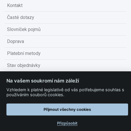
Kontakt
Časté dotazy
Slovníček pojmů
Doprava
Platební metody
Stav objednávky
Obchodní podmínky
Na vašem soukromí nám záleží
Technické podmínky
Vzhledem k platné legislativě od vás potřebujeme souhlas s
používáním souborů cookies.
Ochrana osobních údajů
Přijmout všechny cookies
Nastavit cookies
Přizpůsobit