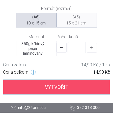
Formát (rozměr):
(A6)
(A5)
10 x 15 cm
15 x 21 cm
Materiál:
Počet kusů:
350g křídový
−
+
papír
laminovaný
Cena za kus
14,90 Kč / 1 ks
Cena celkem
14,90 Kč
VYTVOŘIT
info@24print.eu
322 318 000