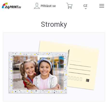
CZ
Přihlásit se
›
Stromky