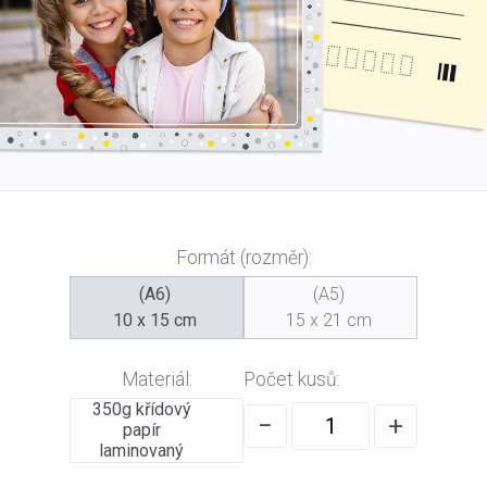
Formát (rozměr):
(A6)
(A5)
10 x 15 cm
15 x 21 cm
Materiál:
Počet kusů:
350g křídový
−
+
papír
laminovaný