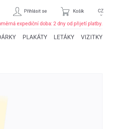
CZ
Přihlásit se
Košík
›
ůměrná expediční
doba: 2 dny
od přijetí platby.
DÁRKY
PLAKÁTY
LETÁKY
VIZITKY