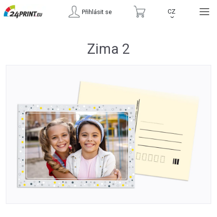
CZ
Přihlásit se
›
Zima 2