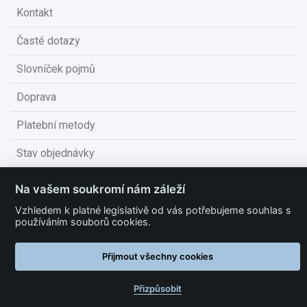
Kontakt
Časté dotazy
Slovníček pojmů
Doprava
Platební metody
Stav objednávky
Obchodní podmínky
Na vašem soukromí nám záleží
Technické podmínky
Vzhledem k platné legislativě od vás potřebujeme souhlas s
používáním souborů cookies.
Ochrana osobních údajů
Přijmout všechny cookies
Nastavit cookies
Přizpůsobit