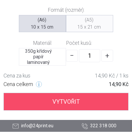
Formát (rozměr):
(A6)
(A5)
10 x 15 cm
15 x 21 cm
Materiál:
Počet kusů:
350g křídový
−
+
papír
laminovaný
Cena za kus
14,90 Kč / 1 ks
Cena celkem
14,90 Kč
VYTVOŘIT
info@24print.eu
322 318 000