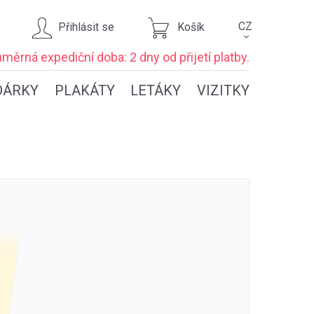
CZ
Přihlásit se
Košík
›
ůměrná expediční
doba: 2 dny
od přijetí platby.
DÁRKY
PLAKÁTY
LETÁKY
VIZITKY