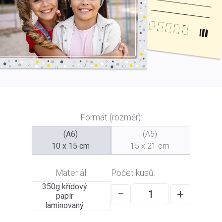
Formát (rozměr):
(A6)
(A5)
10 x 15 cm
15 x 21 cm
Materiál:
Počet kusů:
350g křídový
−
+
papír
laminovaný