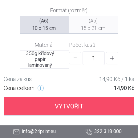
Formát (rozměr):
(A6)
(A5)
10 x 15 cm
15 x 21 cm
Materiál:
Počet kusů:
350g křídový
−
+
papír
laminovaný
Cena za kus
14,90 Kč / 1 ks
Cena celkem
14,90 Kč
VYTVOŘIT
info@24print.eu
322 318 000