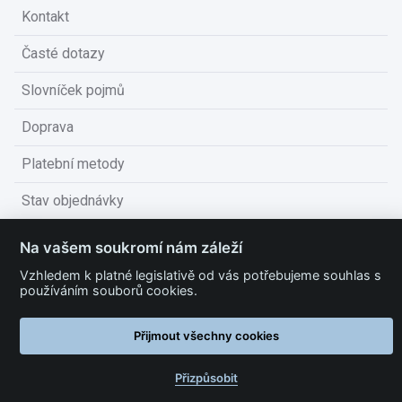
Kontakt
Časté dotazy
Slovníček pojmů
Doprava
Platební metody
Stav objednávky
Obchodní podmínky
Na vašem soukromí nám záleží
Technické podmínky
Vzhledem k platné legislativě od vás potřebujeme souhlas s
používáním souborů cookies.
Ochrana osobních údajů
Přijmout všechny cookies
Nastavit cookies
Přizpůsobit