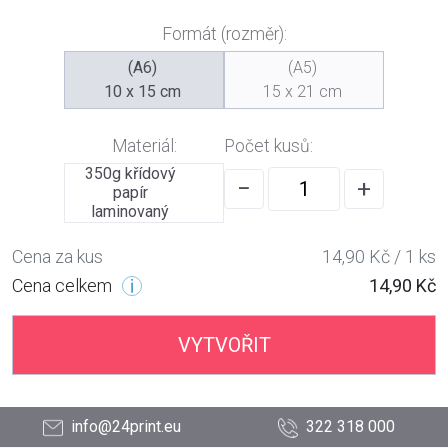
Formát (rozměr):
(A6)
(A5)
10 x 15 cm
15 x 21 cm
Materiál:
Počet kusů:
350g křídový
−
+
papír
laminovaný
Cena za kus
14,90 Kč / 1 ks
Cena celkem
14,90 Kč
VYTVOŘIT
info@24print.eu
322 318 000