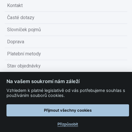
Kontakt
Časté dotazy
Slovníček pojmů
Doprava
Platební metody
Stav objednávky
Obchodní podmínky
Na vašem soukromí nám záleží
Technické podmínky
Vzhledem k platné legislativě od vás potřebujeme souhlas s
používáním souborů cookies.
Ochrana osobních údajů
Přijmout všechny cookies
Nastavit cookies
Přizpůsobit