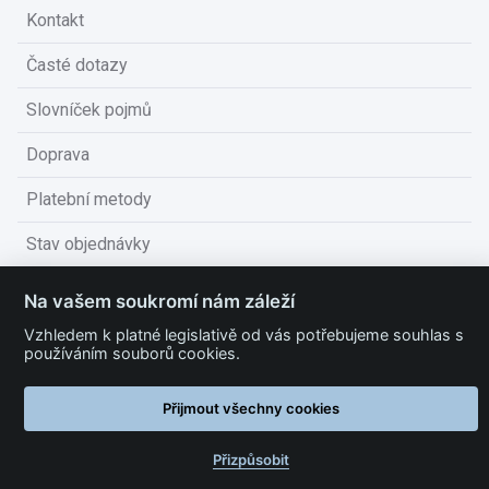
Kontakt
Časté dotazy
Slovníček pojmů
Doprava
Platební metody
Stav objednávky
Obchodní podmínky
Na vašem soukromí nám záleží
Technické podmínky
Vzhledem k platné legislativě od vás potřebujeme souhlas s
používáním souborů cookies.
Ochrana osobních údajů
Přijmout všechny cookies
Nastavit cookies
Přizpůsobit