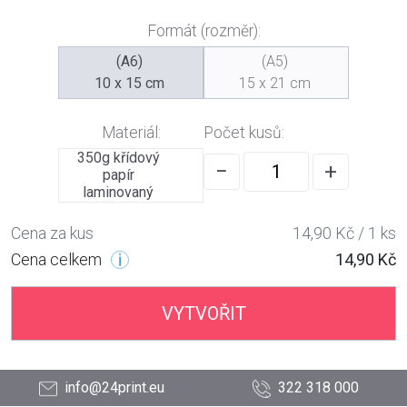
Formát (rozměr):
(A6)
(A5)
10 x 15 cm
15 x 21 cm
Materiál:
Počet kusů:
350g křídový
−
+
papír
laminovaný
Cena za kus
14,90 Kč / 1 ks
Cena celkem
14,90 Kč
VYTVOŘIT
info@24print.eu
322 318 000