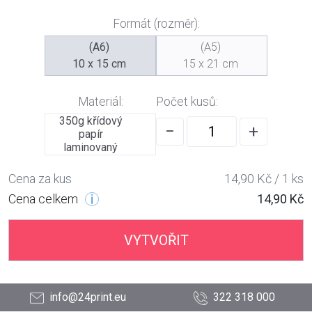
Formát (rozměr):
(A6)
(A5)
10 x 15 cm
15 x 21 cm
Materiál:
Počet kusů:
350g křídový
−
+
papír
laminovaný
Cena za kus
14,90 Kč / 1 ks
Cena celkem
14,90 Kč
VYTVOŘIT
info@24print.eu
322 318 000