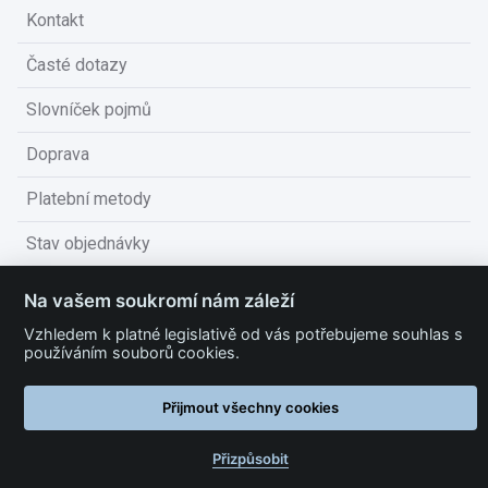
Kontakt
Časté dotazy
Slovníček pojmů
Doprava
Platební metody
Stav objednávky
Obchodní podmínky
Na vašem soukromí nám záleží
Technické podmínky
Vzhledem k platné legislativě od vás potřebujeme souhlas s
používáním souborů cookies.
Ochrana osobních údajů
Přijmout všechny cookies
Nastavit cookies
Přizpůsobit