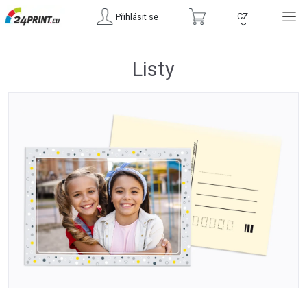
CZ
Přihlásit se
›
Listy