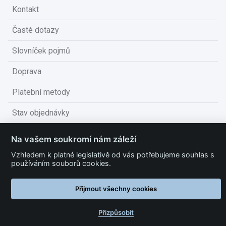
Kontakt
Časté dotazy
Slovníček pojmů
Doprava
Platební metody
Stav objednávky
Obchodní podmínky
Na vašem soukromí nám záleží
Technické podmínky
Vzhledem k platné legislativě od vás potřebujeme souhlas s
používáním souborů cookies.
Ochrana osobních údajů
Přijmout všechny cookies
Nastavit cookies
Přizpůsobit