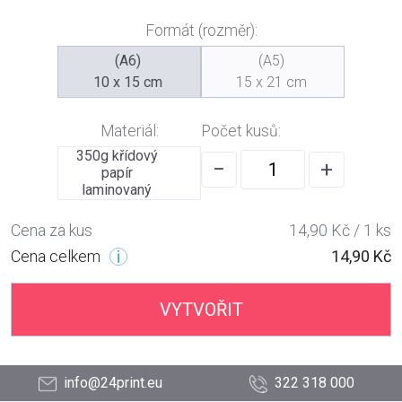
Formát (rozměr):
(A6)
(A5)
10 x 15 cm
15 x 21 cm
Materiál:
Počet kusů:
350g křídový
−
+
papír
laminovaný
Cena za kus
14,90 Kč / 1 ks
Cena celkem
14,90 Kč
VYTVOŘIT
info@24print.eu
322 318 000