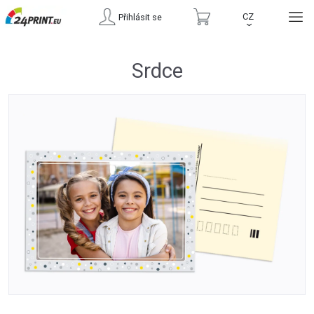
CZ
Přihlásit se
›
Srdce