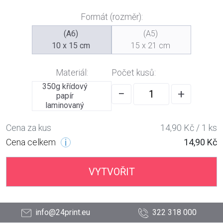
Formát (rozměr):
(A6)
(A5)
10 x 15 cm
15 x 21 cm
Materiál:
Počet kusů:
350g křídový
−
+
papír
laminovaný
Cena za kus
14,90 Kč / 1 ks
Cena celkem
14,90 Kč
VYTVOŘIT
info@24print.eu
322 318 000