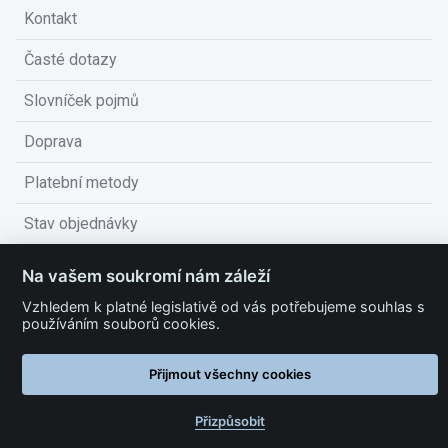
Kontakt
Časté dotazy
Slovníček pojmů
Doprava
Platební metody
Stav objednávky
Obchodní podmínky
Na vašem soukromí nám záleží
Technické podmínky
Vzhledem k platné legislativě od vás potřebujeme souhlas s
používáním souborů cookies.
Ochrana osobních údajů
Přijmout všechny cookies
Nastavit cookies
Přizpůsobit