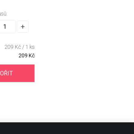
usů:
+
209 Kč / 1 ks
209 Kč
OŘIT