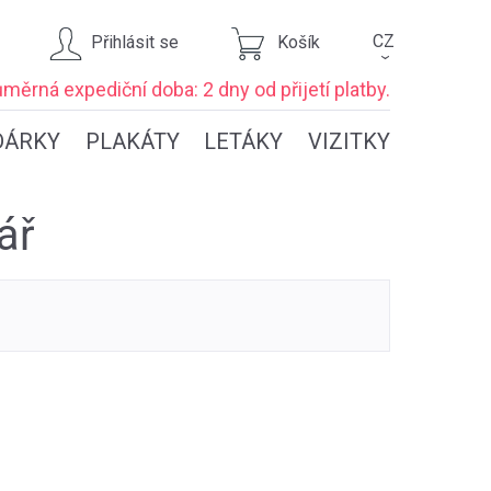
CZ
Přihlásit se
Košík
›
ůměrná expediční
doba: 2 dny
od přijetí platby.
DÁRKY
PLAKÁTY
LETÁKY
VIZITKY
ář