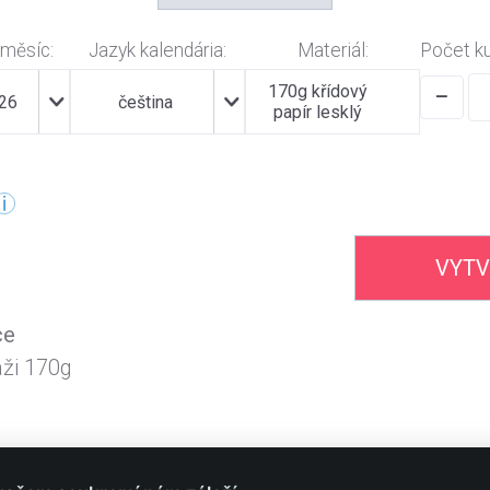
 měsíc:
Jazyk kalendária:
Materiál:
Počet k
170g křídový
−
026
čeština
papír lesklý
VYTV
ce
áži 170g