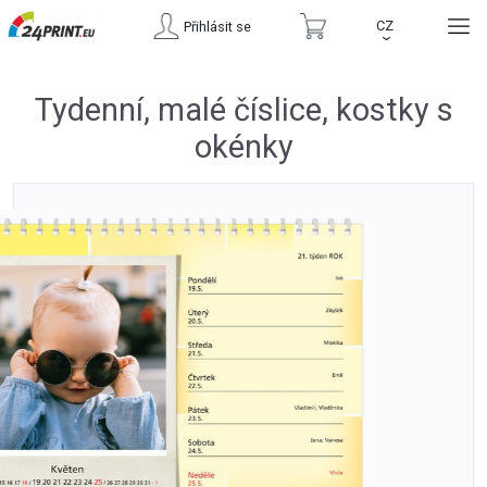
CZ
Přihlásit se
›
Tydenní, malé číslice, kostky s
okénky