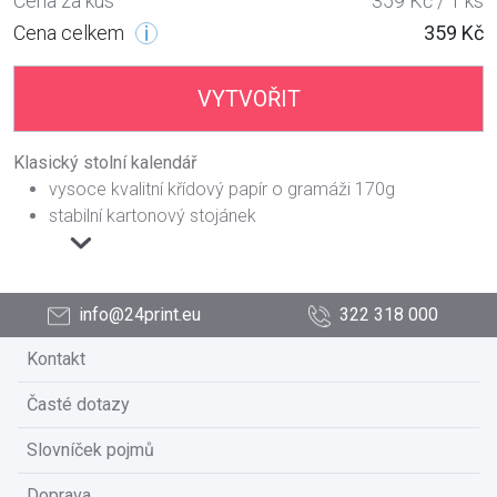
Cena za kus
359 Kč / 1 ks
Cena celkem
359 Kč
VYTVOŘIT
Klasický stolní kalendář
vysoce kvalitní křídový papír o gramáži 170g
stabilní kartonový stojánek
info@24print.eu
322 318 000
Kontakt
Časté dotazy
Slovníček pojmů
Doprava