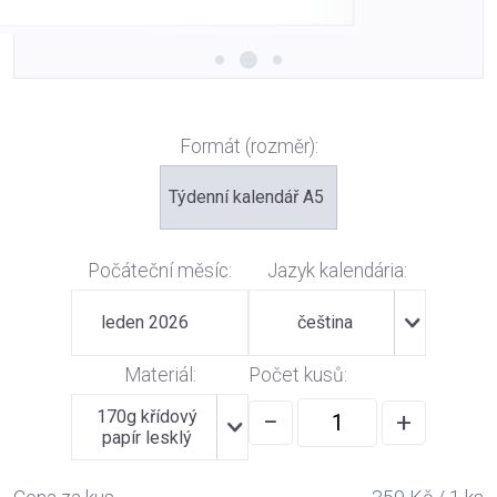
Formát (rozměr):
Týdenní kalendář A5
Počáteční měsíc:
Jazyk kalendária:
leden 2026
čeština
Materiál:
Počet kusů:
170g křídový
−
+
papír lesklý