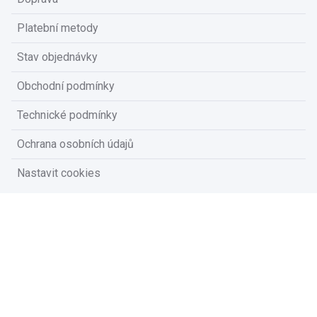
Platební metody
Stav objednávky
Obchodní podmínky
Technické podmínky
Ochrana osobních údajů
Nastavit cookies
Na vašem soukromí nám záleží
Vzhledem k platné legislativě od vás potřebujeme souhlas s
používáním souborů cookies.
Přijmout všechny cookies