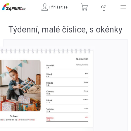
CZ
Přihlásit se
›
Týdenní, malé číslice, s okénky