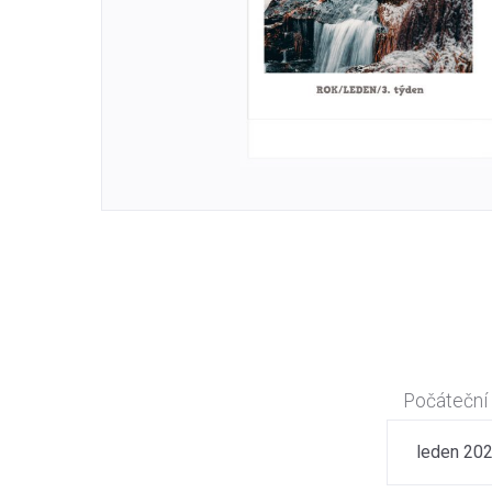
Počáteční
leden 20