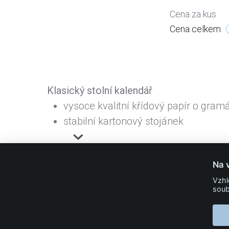
Cena za kus
Cena celkem
Klasický stolní kalendář
vysoce kvalitní křídový papír o gram
stabilní kartonový stojánek
Na 
info@24print.eu
Vzhl
soub
24PRINT.eu
Kontakt
O společnosti