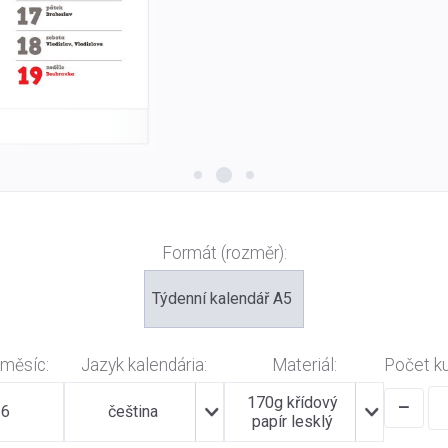
Formát (rozměr):
Týdenní kalendář A5
 měsíc:
Jazyk kalendária:
Materiál:
Počet k
170g křídový
−
26
čeština
papír lesklý