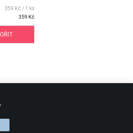
359 Kč / 1 ks
359 Kč
OŘIT
BLOG 24Print
m
OBJEDNÁVKA
Doprava
Platební metody