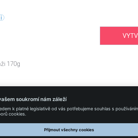
VYTV
áži 170g
vašem soukromí nám záleží
322 318 000
edem k platné legislativě od vás potřebujeme souhlas s používání
orů cookies.
PODMÍNKY
Obchodní podmínky
Přijmout všechny cookies
Technické podmínky