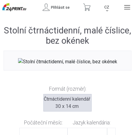
CZ
Přihlásit se
›
Stolní čtrnáctidenní, malé číslice,
bez okének
Formát (rozměr):
Čtrnáctidenní kalendář
30 x 14 cm
Počáteční měsíc:
Jazyk kalendária: