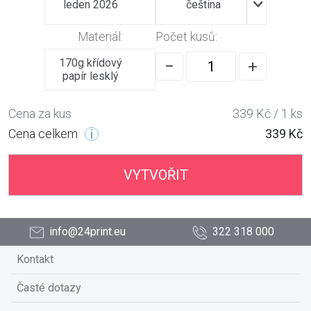
leden 2026
čeština
Materiál:
Počet kusů:
170g křídový
−
+
papír lesklý
Cena za kus
339 Kč / 1 ks
Cena celkem
339 Kč
VYTVOŘIT
info@24print.eu
322 318 000
Kontakt
Časté dotazy