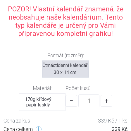
POZOR! Vlastní kalendář znamená, že
neobsahuje naše kalendárium. Tento
typ kalendáře je určený pro Vámi
připravenou kompletní grafiku!
Formát (rozměr):
Čtrnáctidenní kalendář
30 x 14 cm
Materiál:
Počet kusů:
170g křídový
−
+
papír lesklý
Cena za kus
339 Kč / 1 ks
Cena celkem
339 Kč