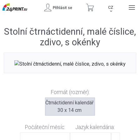
CZ
Přihlásit se
›
Stolní čtrnáctidenní, malé číslice,
zdivo, s okénky
Formát (rozměr):
Čtrnáctidenní kalendář
30 x 14 cm
Počáteční měsíc:
Jazyk kalendária: