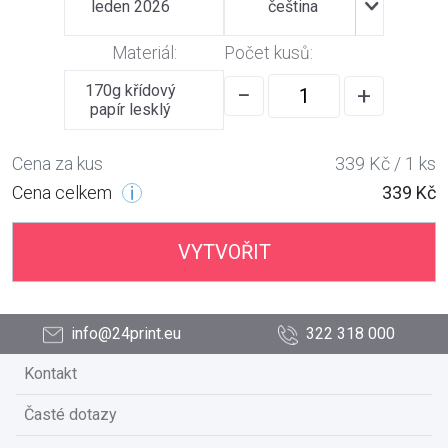
leden 2026
čeština
Materiál:
Počet kusů:
170g křídový
−
+
papír lesklý
Cena za kus
339 Kč / 1 ks
Cena celkem
339 Kč
VYTVOŘIT
info@24print.eu
322 318 000
Kontakt
Časté dotazy