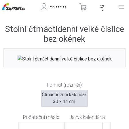
CZ
Přihlásit se
›
Stolní čtrnáctidenní velké číslice
bez okének
Formát (rozměr):
Čtrnáctidenní kalendář
30 x 14 cm
Počáteční měsíc:
Jazyk kalendária: