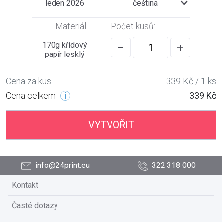
leden 2026
čeština
Materiál:
Počet kusů:
170g křídový
−
+
papír lesklý
Cena za kus
339 Kč / 1 ks
Cena celkem
339 Kč
VYTVOŘIT
info@24print.eu
322 318 000
Kontakt
Časté dotazy