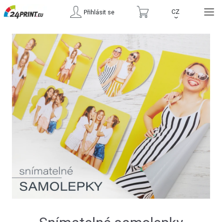
CZ
Přihlásit se
›