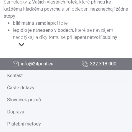
Samolepky
z Vašich vlastních fotek
, které
přilnou ke
každému hladkému povrchu
a při odlepení
nezanechají žádné
stopy
.
bílá matná samolepící
folie
lepidlo je naneseno v bodech
, které se navzájem
nedotýkají a díky tomu se
při lepení netvoří bubliny
info@24print.eu
322 318 000
Kontakt
Časté dotazy
Slovníček pojmů
Doprava
Platební metody