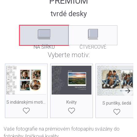
PREMIUM
tvrdé desky
NA ŠÍŘKU
ČTVERCOVÉ
Vyberte motiv:
S indiánskými motivy
Květy
S puntíky, šedá
Vaše fotografie na prémiovém fotopapíru svázány do
fotoknihy špičkové kvality