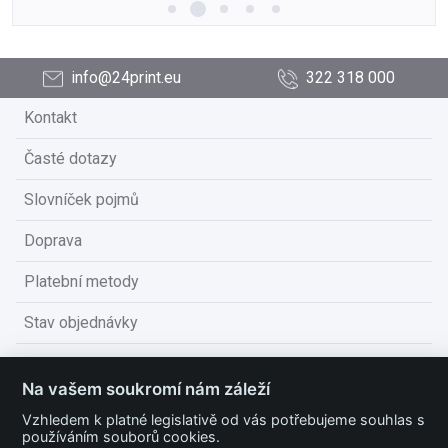
info@24print.eu
322 318 000
Kontakt
Časté dotazy
Slovníček pojmů
Doprava
Platební metody
Stav objednávky
Obchodní podmínky
Na vašem soukromí nám záleží
Technické podmínky
Vzhledem k platné legislativě od vás potřebujeme souhlas s
používáním souborů cookies.
Ochrana osobních údajů