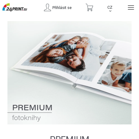
CZ
Přihlásit se
›